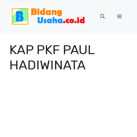
Skip
to
Menu
content
KAP PKF PAUL
HADIWINATA