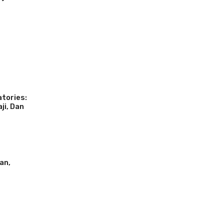
tories:
aji, Dan
an,