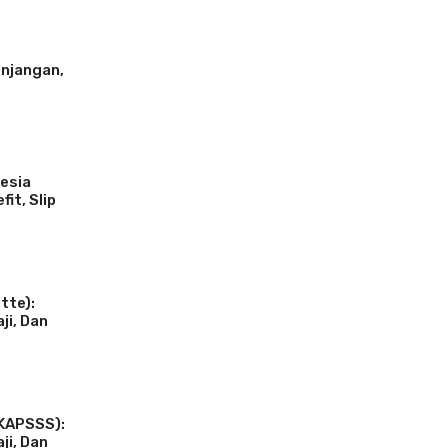
unjangan,
esia
fit, Slip
tte):
aji, Dan
(KAPSSS):
aji, Dan