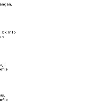
jangan,
Tbk: Info
Dan
ji,
ofile
ji,
ofile