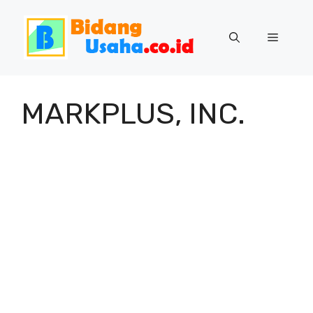
Skip
to
Menu
content
MARKPLUS, INC.