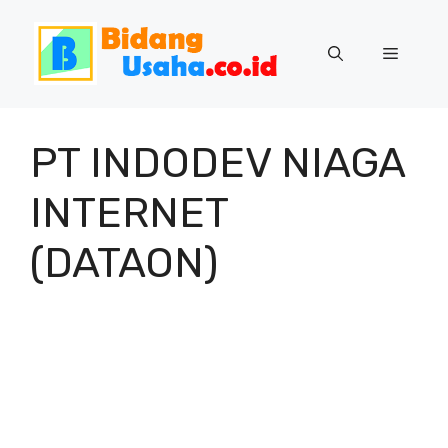
Skip
to
Menu
content
PT INDODEV NIAGA
INTERNET
(DATAON)