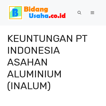
Skip
to
Menu
content
KEUNTUNGAN PT
INDONESIA
ASAHAN
ALUMINIUM
(INALUM)