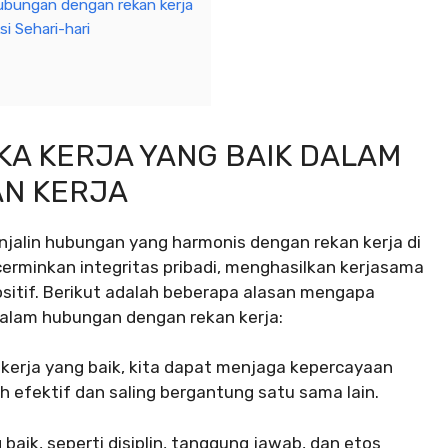
hubungan dengan rekan kerja
si Sehari-hari
IKA KERJA YANG BAIK DALAM
N KERJA
njalin hubungan yang harmonis dengan rekan kerja di
cerminkan integritas pribadi, menghasilkan kerjasama
sitif. Berikut adalah beberapa alasan mengapa
 dalam hubungan dengan rekan kerja:
 kerja yang baik, kita dapat menjaga kepercayaan
ih efektif dan saling bergantung satu sama lain.
 baik, seperti disiplin, tanggung jawab, dan etos