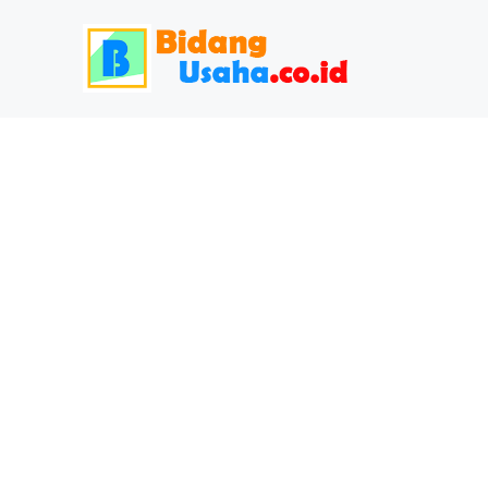
Skip
to
content