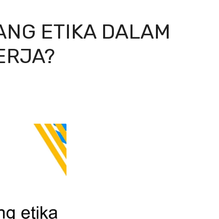
ANG ETIKA DALAM
ERJA?