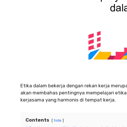
Etika dalam bekerja dengan rekan kerja merupak
akan membahas pentingnya mempelajari etika, 
kerjasama yang harmonis di tempat kerja.
Contents
hide