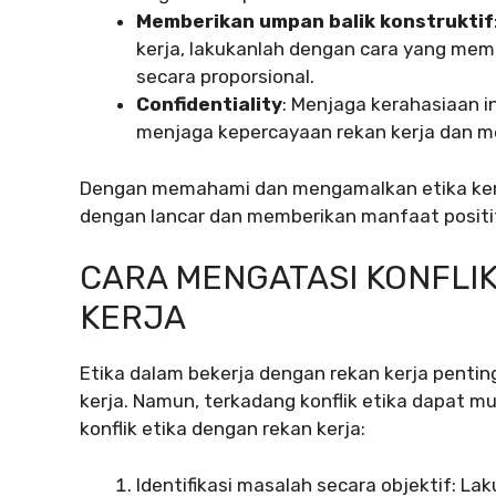
Memberikan umpan balik konstruktif
kerja, lakukanlah dengan cara yang mem
secara proporsional.
Confidentiality
: Menjaga kerahasiaan i
menjaga kepercayaan rekan kerja dan me
Dengan memahami dan mengamalkan etika kerja 
dengan lancar dan memberikan manfaat positif 
CARA MENGATASI KONFLI
KERJA
Etika dalam bekerja dengan rekan kerja penti
kerja. Namun, terkadang konflik etika dapat mu
konflik etika dengan rekan kerja:
Identifikasi masalah secara objektif: La