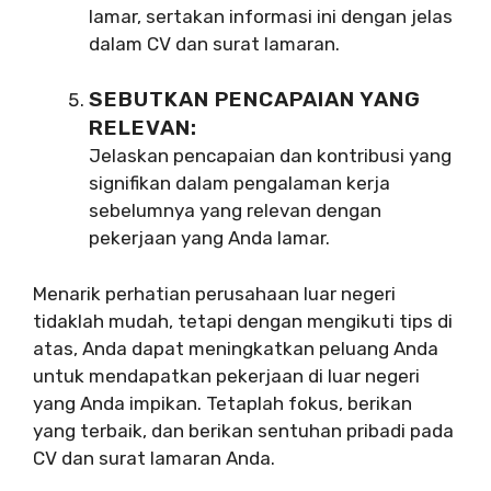
lamar, sertakan informasi ini dengan jelas
dalam CV dan surat lamaran.
SEBUTKAN PENCAPAIAN YANG
RELEVAN:
Jelaskan pencapaian dan kontribusi yang
signifikan dalam pengalaman kerja
sebelumnya yang relevan dengan
pekerjaan yang Anda lamar.
Menarik perhatian perusahaan luar negeri
tidaklah mudah, tetapi dengan mengikuti tips di
atas, Anda dapat meningkatkan peluang Anda
untuk mendapatkan pekerjaan di luar negeri
yang Anda impikan. Tetaplah fokus, berikan
yang terbaik, dan berikan sentuhan pribadi pada
CV dan surat lamaran Anda.