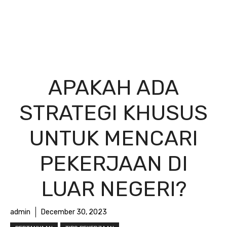
APAKAH ADA
STRATEGI KHUSUS
UNTUK MENCARI
PEKERJAAN DI
LUAR NEGERI?
admin
December 30, 2023