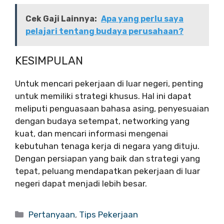
Cek Gaji Lainnya:
Apa yang perlu saya
pelajari tentang budaya perusahaan?
KESIMPULAN
Untuk mencari pekerjaan di luar negeri, penting
untuk memiliki strategi khusus. Hal ini dapat
meliputi penguasaan bahasa asing, penyesuaian
dengan budaya setempat, networking yang
kuat, dan mencari informasi mengenai
kebutuhan tenaga kerja di negara yang dituju.
Dengan persiapan yang baik dan strategi yang
tepat, peluang mendapatkan pekerjaan di luar
negeri dapat menjadi lebih besar.
Categories
Pertanyaan
,
Tips Pekerjaan