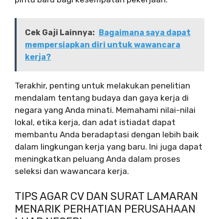
Cek Gaji Lainnya:
Bagaimana saya dapat
mempersiapkan diri untuk wawancara
kerja?
Terakhir, penting untuk melakukan penelitian
mendalam tentang budaya dan gaya kerja di
negara yang Anda minati. Memahami nilai-nilai
lokal, etika kerja, dan adat istiadat dapat
membantu Anda beradaptasi dengan lebih baik
dalam lingkungan kerja yang baru. Ini juga dapat
meningkatkan peluang Anda dalam proses
seleksi dan wawancara kerja.
TIPS AGAR CV DAN SURAT LAMARAN
MENARIK PERHATIAN PERUSAHAAN