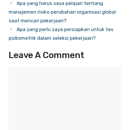
Apa yang harus saya pelajari tentang
manajemen risiko perubahan organisasi global
saat mencari pekerjaan?
Apa yang perlu saya persiapkan untuk tes
psikometrik dalam seleksi pekerjaan?
Leave A Comment
Comment