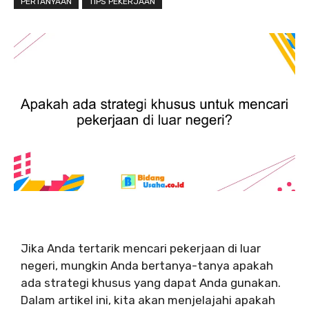
PERTANYAAN
TIPS PEKERJAAN
Jika Anda tertarik mencari pekerjaan di luar
negeri, mungkin Anda bertanya-tanya apakah
ada strategi khusus yang dapat Anda gunakan.
Dalam artikel ini, kita akan menjelajahi apakah