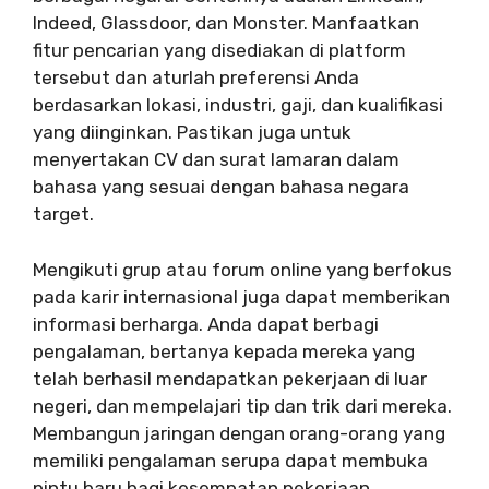
Indeed, Glassdoor, dan Monster. Manfaatkan
fitur pencarian yang disediakan di platform
tersebut dan aturlah preferensi Anda
berdasarkan lokasi, industri, gaji, dan kualifikasi
yang diinginkan. Pastikan juga untuk
menyertakan CV dan surat lamaran dalam
bahasa yang sesuai dengan bahasa negara
target.
Mengikuti grup atau forum online yang berfokus
pada karir internasional juga dapat memberikan
informasi berharga. Anda dapat berbagi
pengalaman, bertanya kepada mereka yang
telah berhasil mendapatkan pekerjaan di luar
negeri, dan mempelajari tip dan trik dari mereka.
Membangun jaringan dengan orang-orang yang
memiliki pengalaman serupa dapat membuka
pintu baru bagi kesempatan pekerjaan.