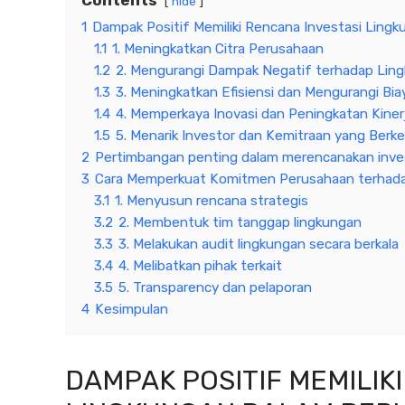
hide
1
Dampak Positif Memiliki Rencana Investasi Ling
1.1
1. Meningkatkan Citra Perusahaan
1.2
2. Mengurangi Dampak Negatif terhadap Lin
1.3
3. Meningkatkan Efisiensi dan Mengurangi Bia
1.4
4. Memperkaya Inovasi dan Peningkatan Kiner
1.5
5. Menarik Investor dan Kemitraan yang Berke
2
Pertimbangan penting dalam merencanakan inves
3
Cara Memperkuat Komitmen Perusahaan terhada
3.1
1. Menyusun rencana strategis
3.2
2. Membentuk tim tanggap lingkungan
3.3
3. Melakukan audit lingkungan secara berkala
3.4
4. Melibatkan pihak terkait
3.5
5. Transparency dan pelaporan
4
Kesimpulan
DAMPAK POSITIF MEMILIK