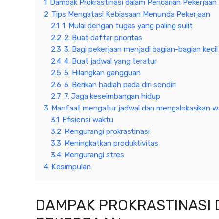
1
Dampak Prokrastinasi dalam Pencarian Pekerjaan
2
Tips Mengatasi Kebiasaan Menunda Pekerjaan
2.1
1. Mulai dengan tugas yang paling sulit
2.2
2. Buat daftar prioritas
2.3
3. Bagi pekerjaan menjadi bagian-bagian kecil
2.4
4. Buat jadwal yang teratur
2.5
5. Hilangkan gangguan
2.6
6. Berikan hadiah pada diri sendiri
2.7
7. Jaga keseimbangan hidup
3
Manfaat mengatur jadwal dan mengalokasikan wa
3.1
Efisiensi waktu
3.2
Mengurangi prokrastinasi
3.3
Meningkatkan produktivitas
3.4
Mengurangi stres
4
Kesimpulan
DAMPAK PROKRASTINASI 