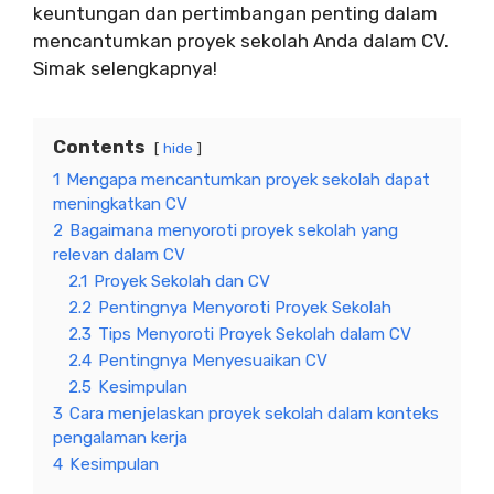
keuntungan dan pertimbangan penting dalam
mencantumkan proyek sekolah Anda dalam CV.
Simak selengkapnya!
Contents
hide
1
Mengapa mencantumkan proyek sekolah dapat
meningkatkan CV
2
Bagaimana menyoroti proyek sekolah yang
relevan dalam CV
2.1
Proyek Sekolah dan CV
2.2
Pentingnya Menyoroti Proyek Sekolah
2.3
Tips Menyoroti Proyek Sekolah dalam CV
2.4
Pentingnya Menyesuaikan CV
2.5
Kesimpulan
3
Cara menjelaskan proyek sekolah dalam konteks
pengalaman kerja
4
Kesimpulan