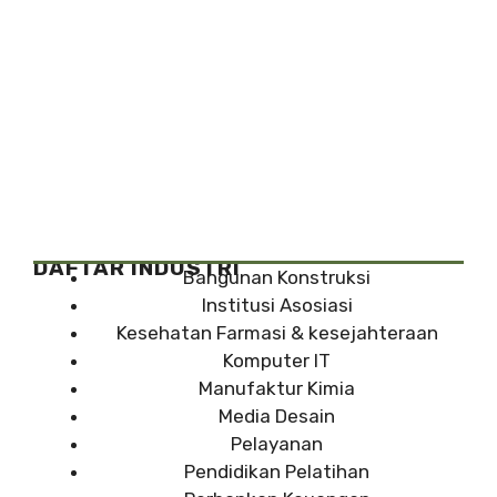
DAFTAR INDUSTRI
Bangunan Konstruksi
Institusi Asosiasi
Kesehatan Farmasi & kesejahteraan
Komputer IT
Manufaktur Kimia
Media Desain
Pelayanan
Pendidikan Pelatihan