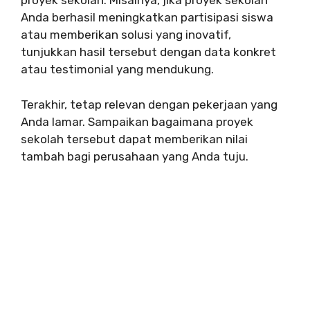
proyek sekolah. Misalnya, jika proyek sekolah
Anda berhasil meningkatkan partisipasi siswa
atau memberikan solusi yang inovatif,
tunjukkan hasil tersebut dengan data konkret
atau testimonial yang mendukung.
Terakhir, tetap relevan dengan pekerjaan yang
Anda lamar. Sampaikan bagaimana proyek
sekolah tersebut dapat memberikan nilai
tambah bagi perusahaan yang Anda tuju.