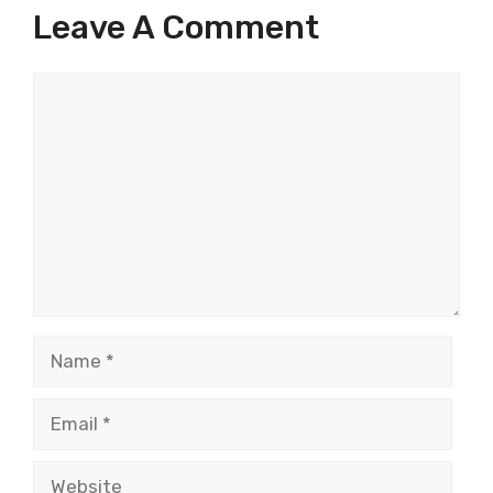
Leave A Comment
Comment
Name
Email
Website