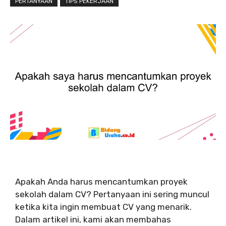
PERTANYAAN
TIPS PEKERJAAN
Apakah Anda harus mencantumkan proyek
sekolah dalam CV? Pertanyaan ini sering muncul
ketika kita ingin membuat CV yang menarik.
Dalam artikel ini, kami akan membahas