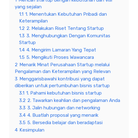
yang sejalan
1.1
1. Menentukan Kebutuhan Pribadi dan
Keterampilan
1.2
2. Melakukan Riset Tentang Startup
1.3
3. Menghubungkan Dengan Komunitas
Startup
1.4
4. Mengirim Lamaran Yang Tepat
1.5
5. Mengikuti Proses Wawancara
2
Menarik Minat Perusahaan Startup melalui
Pengalaman dan Keterampilan yang Relevan
3
Menggarisbawahi kontribusi yang dapat
diberikan untuk pertumbuhan bisnis startup
3.1
1. Pahami kebutuhan bisnis startup
3.2
2. Tawarkan keahlian dan pengalaman Anda
3.3
3. Jalin hubungan dan networking
3.4
4. Buatlah proposal yang menarik
3.5
5. Bersedia belajar dan beradaptasi
4
Kesimpulan