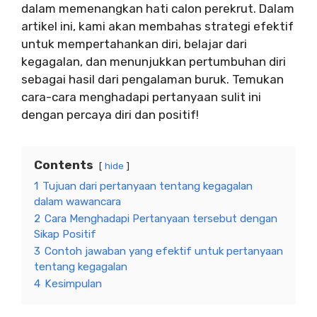
dalam memenangkan hati calon perekrut. Dalam
artikel ini, kami akan membahas strategi efektif
untuk mempertahankan diri, belajar dari
kegagalan, dan menunjukkan pertumbuhan diri
sebagai hasil dari pengalaman buruk. Temukan
cara-cara menghadapi pertanyaan sulit ini
dengan percaya diri dan positif!
Contents
hide
1
Tujuan dari pertanyaan tentang kegagalan
dalam wawancara
2
Cara Menghadapi Pertanyaan tersebut dengan
Sikap Positif
3
Contoh jawaban yang efektif untuk pertanyaan
tentang kegagalan
4
Kesimpulan