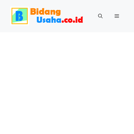
Skip
to
Menu
content