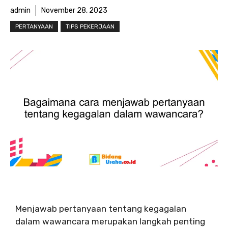
admin
November 28, 2023
PERTANYAAN
TIPS PEKERJAAN
Menjawab pertanyaan tentang kegagalan
dalam wawancara merupakan langkah penting