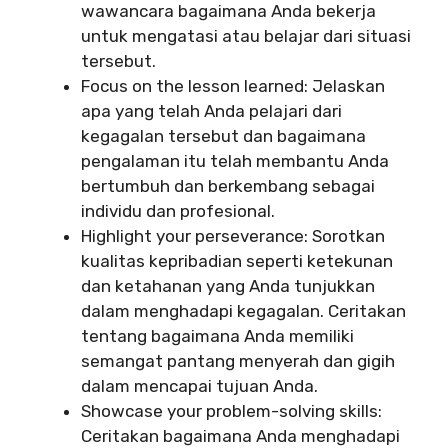
wawancara bagaimana Anda bekerja
untuk mengatasi atau belajar dari situasi
tersebut.
Focus on the lesson learned: Jelaskan
apa yang telah Anda pelajari dari
kegagalan tersebut dan bagaimana
pengalaman itu telah membantu Anda
bertumbuh dan berkembang sebagai
individu dan profesional.
Highlight your perseverance: Sorotkan
kualitas kepribadian seperti ketekunan
dan ketahanan yang Anda tunjukkan
dalam menghadapi kegagalan. Ceritakan
tentang bagaimana Anda memiliki
semangat pantang menyerah dan gigih
dalam mencapai tujuan Anda.
Showcase your problem-solving skills:
Ceritakan bagaimana Anda menghadapi