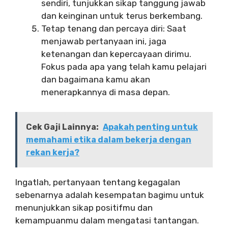
sendiri, tunjukkan sikap tanggung jawab
dan keinginan untuk terus berkembang.
Tetap tenang dan percaya diri: Saat
menjawab pertanyaan ini, jaga
ketenangan dan kepercayaan dirimu.
Fokus pada apa yang telah kamu pelajari
dan bagaimana kamu akan
menerapkannya di masa depan.
Cek Gaji Lainnya:
Apakah penting untuk
memahami etika dalam bekerja dengan
rekan kerja?
Ingatlah, pertanyaan tentang kegagalan
sebenarnya adalah kesempatan bagimu untuk
menunjukkan sikap positifmu dan
kemampuanmu dalam mengatasi tantangan.