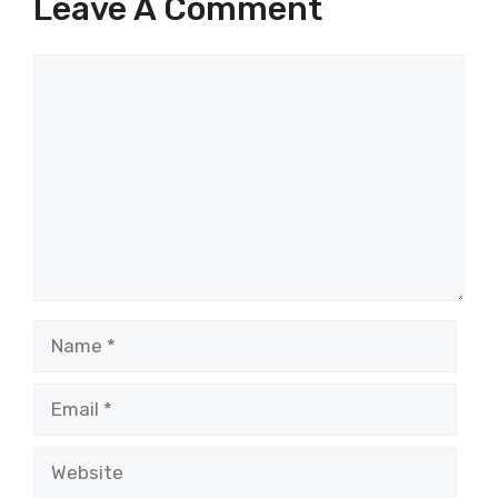
Leave A Comment
Comment
Name
Email
Website