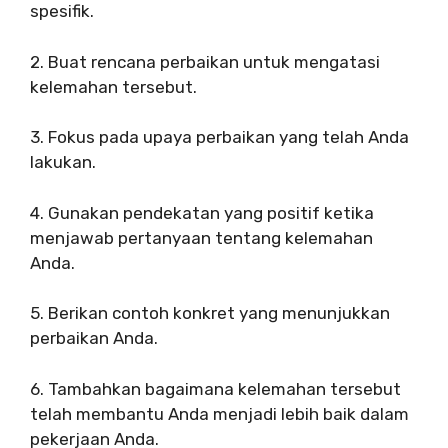
spesifik.
2. Buat rencana perbaikan untuk mengatasi
kelemahan tersebut.
3. Fokus pada upaya perbaikan yang telah Anda
lakukan.
4. Gunakan pendekatan yang positif ketika
menjawab pertanyaan tentang kelemahan
Anda.
5. Berikan contoh konkret yang menunjukkan
perbaikan Anda.
6. Tambahkan bagaimana kelemahan tersebut
telah membantu Anda menjadi lebih baik dalam
pekerjaan Anda.