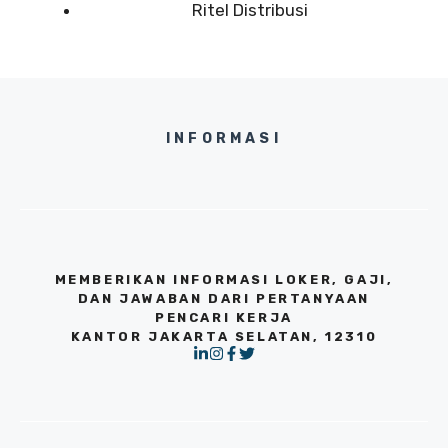
Ritel Distribusi
INFORMASI
MEMBERIKAN INFORMASI LOKER, GAJI,
DAN JAWABAN DARI PERTANYAAN
PENCARI KERJA
KANTOR JAKARTA SELATAN, 12310