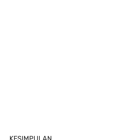
KESIMPULAN