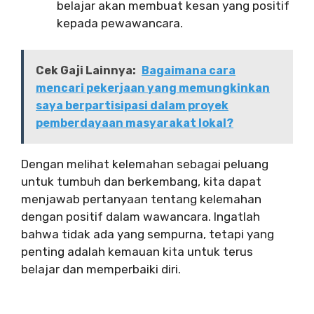
belajar akan membuat kesan yang positif
kepada pewawancara.
Cek Gaji Lainnya:
Bagaimana cara
mencari pekerjaan yang memungkinkan
saya berpartisipasi dalam proyek
pemberdayaan masyarakat lokal?
Dengan melihat kelemahan sebagai peluang
untuk tumbuh dan berkembang, kita dapat
menjawab pertanyaan tentang kelemahan
dengan positif dalam wawancara. Ingatlah
bahwa tidak ada yang sempurna, tetapi yang
penting adalah kemauan kita untuk terus
belajar dan memperbaiki diri.