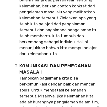
kelemahan, berikan contoh konkret dari
pengalaman masa lalu yang melibatkan
kelemahan tersebut. Jelaskan apa yang
telah kita pelajari dari pengalaman
tersebut dan bagaimana pengalaman itu
telah membantu kita tumbuh dan
berkembang sebagai individu. Hal ini
menunjukkan bahwa kita mampu belajar
dari kelemahan kita.
KOMUNIKASI DAN PEMECAHAN
MASALAH
Tampilkan bagaimana kita bisa
berkomunikasi dengan baik dan mencari
solusi untuk mengatasi kelemahan
tersebut. Misalnya, jika kelemahan kita
adalah kurangnya pengalaman dalam tim,