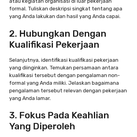
atau kegiatan organisasi di luar pekerjaan
formal. Tuliskan deskripsi singkat tentang apa
yang Anda lakukan dan hasil yang Anda capai.
2. Hubungkan Dengan
Kualifikasi Pekerjaan
Selanjutnya, identifikasi kualifikasi pekerjaan
yang diinginkan. Temukan persamaan antara
kualifikasi tersebut dengan pengalaman non-
formal yang Anda miliki. Jelaskan bagaimana
pengalaman tersebut relevan dengan pekerjaan
yang Anda lamar.
3. Fokus Pada Keahlian
Yang Diperoleh