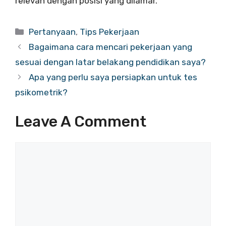
relevan dengan posisi yang dilamar.
Categories
Pertanyaan
,
Tips Pekerjaan
Bagaimana cara mencari pekerjaan yang
sesuai dengan latar belakang pendidikan saya?
Apa yang perlu saya persiapkan untuk tes
psikometrik?
Leave A Comment
Comment