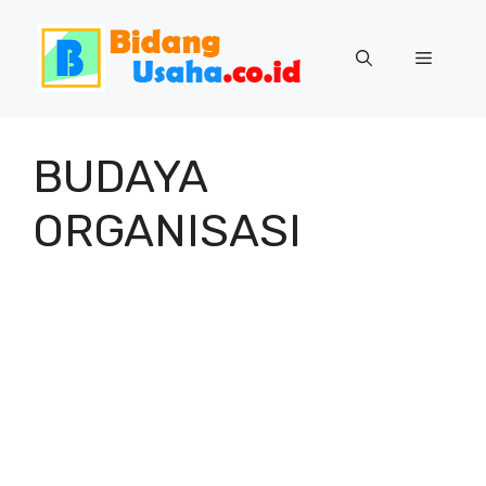
Skip
to
Menu
content
BUDAYA
ORGANISASI