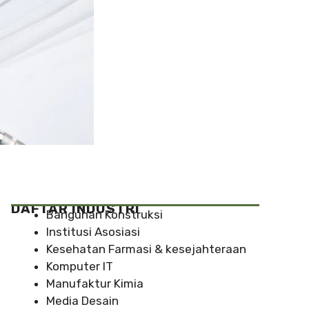
DAFTAR INDUSTRI
Bangunan Konstruksi
Institusi Asosiasi
Kesehatan Farmasi & kesejahteraan
Komputer IT
Manufaktur Kimia
Media Desain