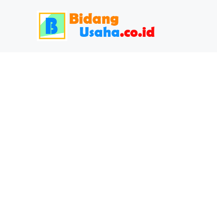
Skip
to
content