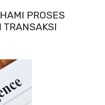
AHAMI PROSES
 TRANSAKSI