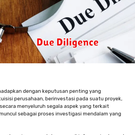
 dihadapkan dengan keputusan penting yang
uisisi perusahaan, berinvestasi pada suatu proyek,
secara menyeluruh segala aspek yang terkait
muncul sebagai proses investigasi mendalam yang