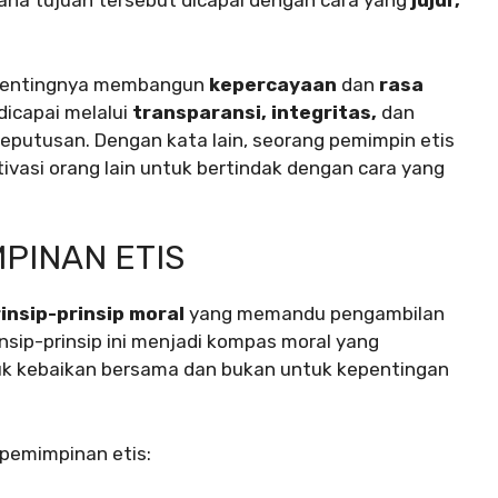
ana tujuan tersebut dicapai dengan cara yang
jujur,
 pentingnya membangun
kepercayaan
dan
rasa
dicapai melalui
transparansi, integritas,
dan
putusan. Dengan kata lain, seorang pemimpin etis
vasi orang lain untuk bertindak dengan cara yang
MPINAN ETIS
insip-prinsip moral
yang memandu pengambilan
sip-prinsip ini menjadi kompas moral yang
k kebaikan bersama dan bukan untuk kepentingan
epemimpinan etis: