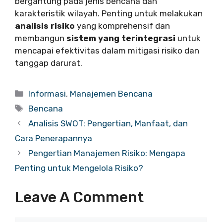
bergantung pada jenis bencana dan
karakteristik wilayah. Penting untuk melakukan
analisis risiko
yang komprehensif dan
membangun
sistem yang terintegrasi
untuk
mencapai efektivitas dalam mitigasi risiko dan
tanggap darurat.
Categories
Informasi
,
Manajemen Bencana
Tags
Bencana
Analisis SWOT: Pengertian, Manfaat, dan
Cara Penerapannya
Pengertian Manajemen Risiko: Mengapa
Penting untuk Mengelola Risiko?
Leave A Comment