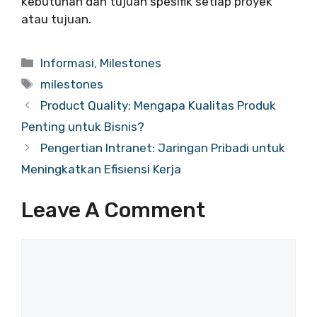
kebutuhan dan tujuan spesifik setiap proyek
atau tujuan.
Categories
Informasi
,
Milestones
Tags
milestones
Product Quality: Mengapa Kualitas Produk
Penting untuk Bisnis?
Pengertian Intranet: Jaringan Pribadi untuk
Meningkatkan Efisiensi Kerja
Leave A Comment
Comment