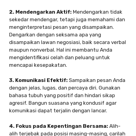
2. Mendengarkan Aktif:
Mendengarkan tidak
sekedar mendengar, tetapi juga memahami dan
menginterpretasi pesan yang disampaikan.
Dengarkan dengan seksama apa yang
disampaikan lawan negosiasi, baik secara verbal
maupun nonverbal. Hal ini membantu Anda
mengidentifikasi celah dan peluang untuk
mencapai kesepakatan.
3. Komunikasi Efektif:
Sampaikan pesan Anda
dengan jelas, lugas, dan percaya diri. Gunakan
bahasa tubuh yang positif dan hindari sikap
agresif. Bangun suasana yang kondusif agar
komunikasi dapat terjalin dengan lancar.
4. Fokus pada Kepentingan Bersama:
Alih-
alih terjebak pada posisi masing-masing, carilah