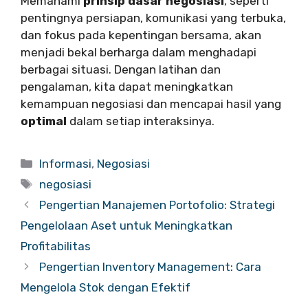
Memahami
prinsip dasar negosiasi
, seperti
pentingnya persiapan, komunikasi yang terbuka,
dan fokus pada kepentingan bersama, akan
menjadi bekal berharga dalam menghadapi
berbagai situasi. Dengan latihan dan
pengalaman, kita dapat meningkatkan
kemampuan negosiasi dan mencapai hasil yang
optimal
dalam setiap interaksinya.
Categories
Informasi
,
Negosiasi
Tags
negosiasi
Pengertian Manajemen Portofolio: Strategi
Pengelolaan Aset untuk Meningkatkan
Profitabilitas
Pengertian Inventory Management: Cara
Mengelola Stok dengan Efektif