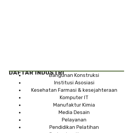
DAFTAR INDUSTRI
Bangunan Konstruksi
Institusi Asosiasi
Kesehatan Farmasi & kesejahteraan
Komputer IT
Manufaktur Kimia
Media Desain
Pelayanan
Pendidikan Pelatihan