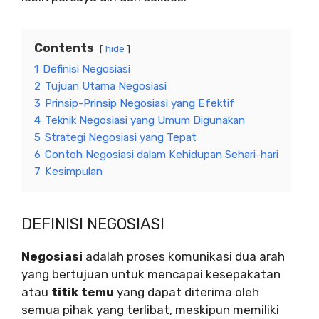
Contents
hide
1
Definisi Negosiasi
2
Tujuan Utama Negosiasi
3
Prinsip-Prinsip Negosiasi yang Efektif
4
Teknik Negosiasi yang Umum Digunakan
5
Strategi Negosiasi yang Tepat
6
Contoh Negosiasi dalam Kehidupan Sehari-hari
7
Kesimpulan
DEFINISI NEGOSIASI
Negosiasi
adalah proses komunikasi dua arah
yang bertujuan untuk mencapai kesepakatan
atau
titik temu
yang dapat diterima oleh
semua pihak yang terlibat, meskipun memiliki