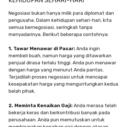
KEHIDUPAN SEHARI-HARI
Negosiasi bukan hanya milik para diplomat dan
pengusaha. Dalam kehidupan sehari-hari, kita
semua bernegosiasi, seringkali tanpa
menyadarinya. Berikut beberapa contohnya:
1. Tawar Menawar di Pasar:
Anda ingin
membeli buah, namun harga yang ditawarkan
penjual dirasa terlalu tinggi. Anda pun menawar
dengan harga yang menurut Anda pantas.
Terjadilah proses negosiasi untuk mencapai
kesepakatan harga yang menguntungkan kedua
belah pihak.
2. Meminta Kenaikan Gaji:
Anda merasa telah
bekerja keras dan berkontribusi banyak pada
perusahaan. Anda pun memutuskan untuk
membicarakan kenaikan gaji dengan atasan.