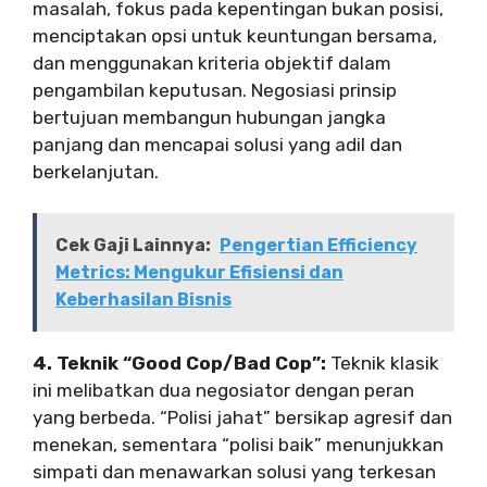
masalah, fokus pada kepentingan bukan posisi,
menciptakan opsi untuk keuntungan bersama,
dan menggunakan kriteria objektif dalam
pengambilan keputusan. Negosiasi prinsip
bertujuan membangun hubungan jangka
panjang dan mencapai solusi yang adil dan
berkelanjutan.
Cek Gaji Lainnya:
Pengertian Efficiency
Metrics: Mengukur Efisiensi dan
Keberhasilan Bisnis
4. Teknik “Good Cop/Bad Cop”:
Teknik klasik
ini melibatkan dua negosiator dengan peran
yang berbeda. “Polisi jahat” bersikap agresif dan
menekan, sementara “polisi baik” menunjukkan
simpati dan menawarkan solusi yang terkesan