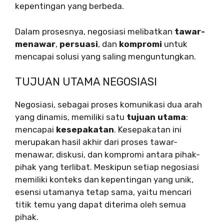
kepentingan yang berbeda.
Dalam prosesnya, negosiasi melibatkan
tawar-
menawar
,
persuasi
, dan
kompromi
untuk
mencapai solusi yang saling menguntungkan.
TUJUAN UTAMA NEGOSIASI
Negosiasi, sebagai proses komunikasi dua arah
yang dinamis, memiliki satu
tujuan utama
:
mencapai
kesepakatan
. Kesepakatan ini
merupakan hasil akhir dari proses tawar-
menawar, diskusi, dan kompromi antara pihak-
pihak yang terlibat. Meskipun setiap negosiasi
memiliki konteks dan kepentingan yang unik,
esensi utamanya tetap sama, yaitu mencari
titik temu yang dapat diterima oleh semua
pihak.