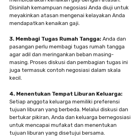
Disinilah kemampuan negosiasi Anda diuji untuk
meyakinkan atasan mengenai kelayakan Anda
mendapatkan kenaikan gaji.
3. Membagi Tugas Rumah Tangga:
Anda dan
pasangan perlu membagi tugas rumah tangga
agar adil dan meringankan beban masing-
masing. Proses diskusi dan pembagian tugas ini
juga termasuk contoh negosiasi dalam skala
kecil.
4. Menentukan Tempat Liburan Keluarga:
Setiap anggota keluarga memiliki preferensi
tujuan liburan yang berbeda. Melalui diskusi dan
bertukar pikiran, Anda dan keluarga bernegosiasi
untuk mencapai mufakat dan menentukan
tujuan liburan yang disetujui bersama.