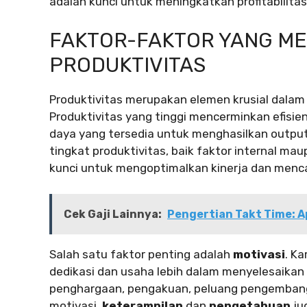
adalah kunci untuk meningkatkan profitabilitas
FAKTOR-FAKTOR YANG M
PRODUKTIVITAS
Produktivitas merupakan elemen krusial dalam
Produktivitas yang tinggi mencerminkan efisi
daya yang tersedia untuk menghasilkan outpu
tingkat produktivitas, baik faktor internal ma
kunci untuk mengoptimalkan kinerja dan mencap
Cek Gaji Lainnya:
Pengertian Takt Time: A
Salah satu faktor penting adalah
motivasi
. K
dedikasi dan usaha lebih dalam menyelesaikan tu
penghargaan, pengakuan, peluang pengembangan 
motivasi,
keterampilan
dan
pengetahuan
ju