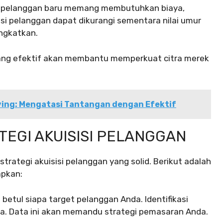
pelanggan baru memang membutuhkan biaya,
isi pelanggan dapat dikurangi sementara nilai umur
ingkatkan.
 yang efektif akan membantu memperkuat citra merek
ving: Mengatasi Tantangan dengan Efektif
EGI AKUISISI PELANGGAN
ategi akuisisi pelanggan yang solid. Berikut adalah
apkan:
betul siapa target pelanggan Anda. Identifikasi
reka. Data ini akan memandu strategi pemasaran Anda.