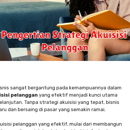
an bisnis sangat bergantung pada kemampuannya dalam
isisi pelanggan
yang efektif menjadi kunci utama
anjutan. Tanpa strategi akuisisi yang tepat, bisnis
ru dan bersaing di pasar yang semakin ramai.
kuisisi pelanggan yang efektif, mulai dari membangun