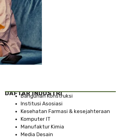
DAFTAR INDUSTRI
Bangunan Konstruksi
Institusi Asosiasi
Kesehatan Farmasi & kesejahteraan
Komputer IT
Manufaktur Kimia
Media Desain