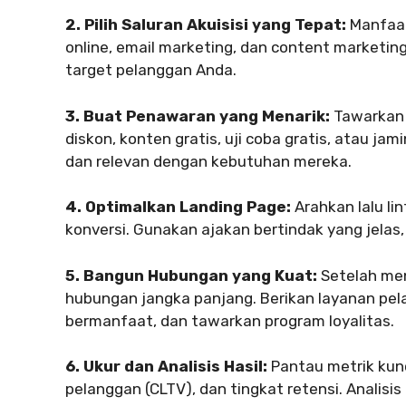
2. Pilih Saluran Akuisisi yang Tepat:
Manfaatk
online, email marketing, dan content marketing
target pelanggan Anda.
3. Buat Penawaran yang Menarik:
Tawarkan n
diskon, konten gratis, uji coba gratis, atau 
dan relevan dengan kebutuhan mereka.
4. Optimalkan Landing Page:
Arahkan lalu li
konversi. Gunakan ajakan bertindak yang jelas,
5. Bangun Hubungan yang Kuat:
Setelah me
hubungan jangka panjang. Berikan layanan pel
bermanfaat, dan tawarkan program loyalitas.
6. Ukur dan Analisis Hasil:
Pantau metrik kunci
pelanggan (CLTV), dan tingkat retensi. Analisis