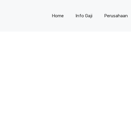
Home
Info Gaji
Perusahaan