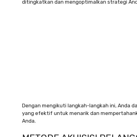
ditingkatkan dan mengoptimalkan strategi And
Dengan mengikuti langkah-langkah ini, Anda d
yang efektif untuk menarik dan mempertahan
Anda.