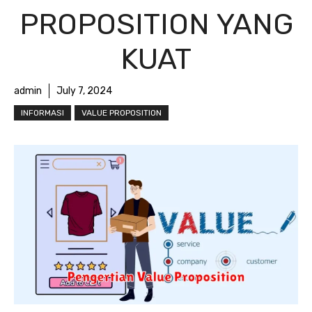
PROPOSITION YANG
KUAT
admin
July 7, 2024
INFORMASI
VALUE PROPOSITION