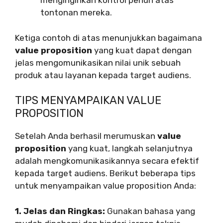
menginginkan kontrol penuh atas
tontonan mereka.
Ketiga contoh di atas menunjukkan bagaimana
value proposition
yang kuat dapat dengan
jelas mengomunikasikan nilai unik sebuah
produk atau layanan kepada target audiens.
TIPS MENYAMPAIKAN VALUE
PROPOSITION
Setelah Anda berhasil merumuskan
value
proposition
yang kuat, langkah selanjutnya
adalah mengkomunikasikannya secara efektif
kepada target audiens. Berikut beberapa tips
untuk menyampaikan value proposition Anda:
1. Jelas dan Ringkas:
Gunakan bahasa yang