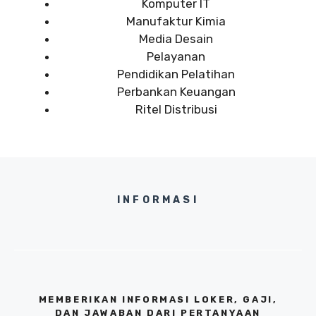
Komputer IT
Manufaktur Kimia
Media Desain
Pelayanan
Pendidikan Pelatihan
Perbankan Keuangan
Ritel Distribusi
INFORMASI
MEMBERIKAN INFORMASI LOKER, GAJI,
DAN JAWABAN DARI PERTANYAAN