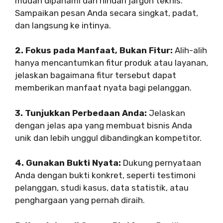
mudah dipahami dan hindari jargon teknis.
Sampaikan pesan Anda secara singkat, padat,
dan langsung ke intinya.
2. Fokus pada Manfaat, Bukan Fitur:
Alih-alih
hanya mencantumkan fitur produk atau layanan,
jelaskan bagaimana fitur tersebut dapat
memberikan manfaat nyata bagi pelanggan.
3. Tunjukkan Perbedaan Anda:
Jelaskan
dengan jelas apa yang membuat bisnis Anda
unik dan lebih unggul dibandingkan kompetitor.
4. Gunakan Bukti Nyata:
Dukung pernyataan
Anda dengan bukti konkret, seperti testimoni
pelanggan, studi kasus, data statistik, atau
penghargaan yang pernah diraih.