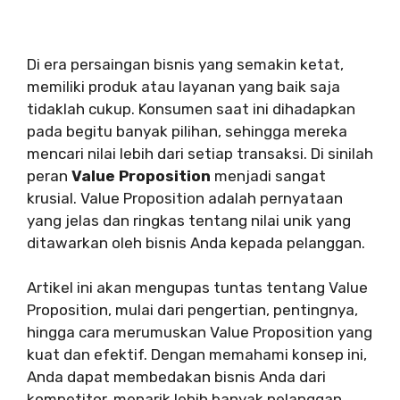
Di era persaingan bisnis yang semakin ketat,
memiliki produk atau layanan yang baik saja
tidaklah cukup. Konsumen saat ini dihadapkan
pada begitu banyak pilihan, sehingga mereka
mencari nilai lebih dari setiap transaksi. Di sinilah
peran
Value Proposition
menjadi sangat
krusial. Value Proposition adalah pernyataan
yang jelas dan ringkas tentang nilai unik yang
ditawarkan oleh bisnis Anda kepada pelanggan.
Artikel ini akan mengupas tuntas tentang Value
Proposition, mulai dari pengertian, pentingnya,
hingga cara merumuskan Value Proposition yang
kuat dan efektif. Dengan memahami konsep ini,
Anda dapat membedakan bisnis Anda dari
kompetitor, menarik lebih banyak pelanggan,