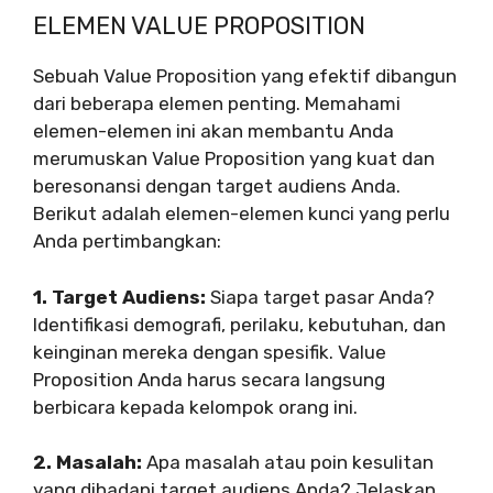
ELEMEN VALUE PROPOSITION
Sebuah Value Proposition yang efektif dibangun
dari beberapa elemen penting. Memahami
elemen-elemen ini akan membantu Anda
merumuskan Value Proposition yang kuat dan
beresonansi dengan target audiens Anda.
Berikut adalah elemen-elemen kunci yang perlu
Anda pertimbangkan:
1. Target Audiens:
Siapa target pasar Anda?
Identifikasi demografi, perilaku, kebutuhan, dan
keinginan mereka dengan spesifik. Value
Proposition Anda harus secara langsung
berbicara kepada kelompok orang ini.
2. Masalah:
Apa masalah atau poin kesulitan
yang dihadapi target audiens Anda? Jelaskan