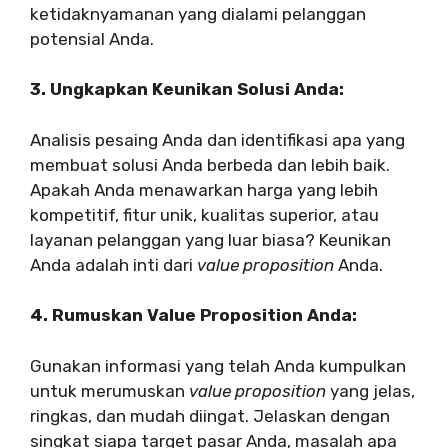
ketidaknyamanan yang dialami pelanggan
potensial Anda.
3. Ungkapkan Keunikan Solusi Anda:
Analisis pesaing Anda dan identifikasi apa yang
membuat solusi Anda berbeda dan lebih baik.
Apakah Anda menawarkan harga yang lebih
kompetitif, fitur unik, kualitas superior, atau
layanan pelanggan yang luar biasa? Keunikan
Anda adalah inti dari
value proposition
Anda.
4. Rumuskan Value Proposition Anda:
Gunakan informasi yang telah Anda kumpulkan
untuk merumuskan
value proposition
yang jelas,
ringkas, dan mudah diingat. Jelaskan dengan
singkat siapa target pasar Anda, masalah apa