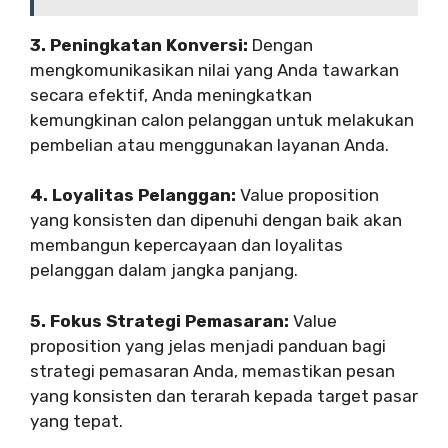
3. Peningkatan Konversi:
Dengan
mengkomunikasikan nilai yang Anda tawarkan
secara efektif, Anda meningkatkan
kemungkinan calon pelanggan untuk melakukan
pembelian atau menggunakan layanan Anda.
4. Loyalitas Pelanggan:
Value proposition
yang konsisten dan dipenuhi dengan baik akan
membangun kepercayaan dan loyalitas
pelanggan dalam jangka panjang.
5. Fokus Strategi Pemasaran:
Value
proposition yang jelas menjadi panduan bagi
strategi pemasaran Anda, memastikan pesan
yang konsisten dan terarah kepada target pasar
yang tepat.