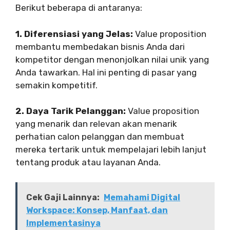
Berikut beberapa di antaranya:
1. Diferensiasi yang Jelas:
Value proposition
membantu membedakan bisnis Anda dari
kompetitor dengan menonjolkan nilai unik yang
Anda tawarkan. Hal ini penting di pasar yang
semakin kompetitif.
2. Daya Tarik Pelanggan:
Value proposition
yang menarik dan relevan akan menarik
perhatian calon pelanggan dan membuat
mereka tertarik untuk mempelajari lebih lanjut
tentang produk atau layanan Anda.
Cek Gaji Lainnya:
Memahami Digital
Workspace: Konsep, Manfaat, dan
Implementasinya