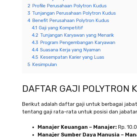
2
Profile Perusahaan Polytron Kudus
3
Tunjangan Perusahaan Polytron Kudus
4
Benefit Perusahaan Polytron Kudus
4.1
Gaji yang Kompetitif
4.2
Tunjangan Karyawan yang Menarik
4.3
Program Pengembangan Karyawan
4.4
Suasana Kerja yang Nyaman
4.5
Kesempatan Karier yang Luas
5
Kesimpulan
DAFTAR GAJI POLYTRON 
Berikut adalah daftar gaji untuk berbagai jab
tentang gaji rata-rata untuk posisi dan jabata
Manajer Keuangan – Manajer:
Rp. 10.
Manajer Sumber Daya Manusia – Mana