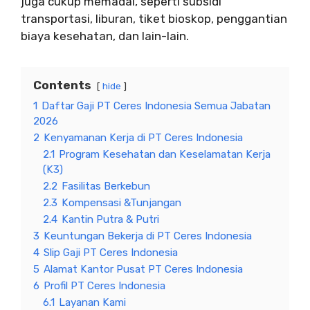
juga cukup memadai, seperti subsidi
transportasi, liburan, tiket bioskop, penggantian
biaya kesehatan, dan lain-lain.
Contents
hide
1
Daftar Gaji PT Ceres Indonesia Semua Jabatan
2026
2
Kenyamanan Kerja di PT Ceres Indonesia
2.1
Program Kesehatan dan Keselamatan Kerja
(K3)
2.2
Fasilitas Berkebun
2.3
Kompensasi &Tunjangan
2.4
Kantin Putra & Putri
3
Keuntungan Bekerja di PT Ceres Indonesia
4
Slip Gaji PT Ceres Indonesia
5
Alamat Kantor Pusat PT Ceres Indonesia
6
Profil PT Ceres Indonesia
6.1
Layanan Kami