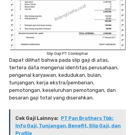
Slip Gaji PT Combiphar
Dapat dilihat bahwa pada slip gaji di atas,
tertera data mengenai identitas perusahaan,
pengenal karyawan, kedudukan, bulan,
tunjangan, kerja ekstra/pemberian,
pemotongan, keseluruhan pemotongan, dan
besaran gaji total yang diserahkan.
Cek Gaji Lainnya:
PT Pan Brothers Tbk:
Info Gaji, Tunjangan, Benefit, Slip Gaji, dan
Profile