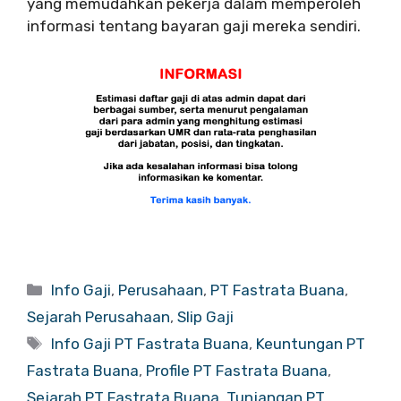
yang memudahkan pekerja dalam memperoleh
informasi tentang bayaran gaji mereka sendiri.
Categories
Info Gaji
,
Perusahaan
,
PT Fastrata Buana
,
Sejarah Perusahaan
,
Slip Gaji
Tags
Info Gaji PT Fastrata Buana
,
Keuntungan PT
Fastrata Buana
,
Profile PT Fastrata Buana
,
Sejarah PT Fastrata Buana
,
Tunjangan PT