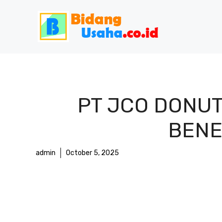
Skip
to
content
PT JCO DONUT
BENEF
admin
October 5, 2025