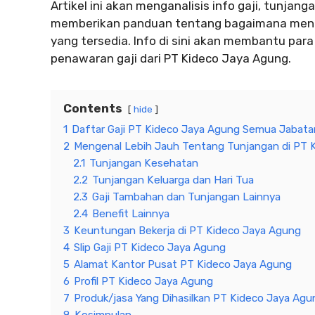
Artikel ini akan menganalisis info gaji, tunjan
memberikan panduan tentang bagaimana mendap
yang tersedia. Info di sini akan membantu p
penawaran gaji dari PT Kideco Jaya Agung.
Contents
hide
1
Daftar Gaji PT Kideco Jaya Agung Semua Jabat
2
Mengenal Lebih Jauh Tentang Tunjangan di PT 
2.1
Tunjangan Kesehatan
2.2
Tunjangan Keluarga dan Hari Tua
2.3
Gaji Tambahan dan Tunjangan Lainnya
2.4
Benefit Lainnya
3
Keuntungan Bekerja di PT Kideco Jaya Agung
4
Slip Gaji PT Kideco Jaya Agung
5
Alamat Kantor Pusat PT Kideco Jaya Agung
6
Profil PT Kideco Jaya Agung
7
Produk/jasa Yang Dihasilkan PT Kideco Jaya Agu
8
Kesimpulan