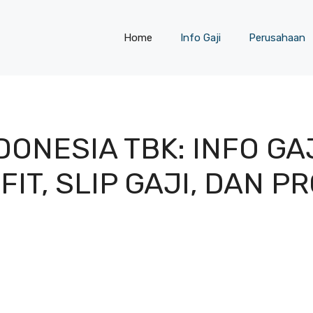
Home
Info Gaji
Perusahaan
ONESIA TBK: INFO GA
IT, SLIP GAJI, DAN P