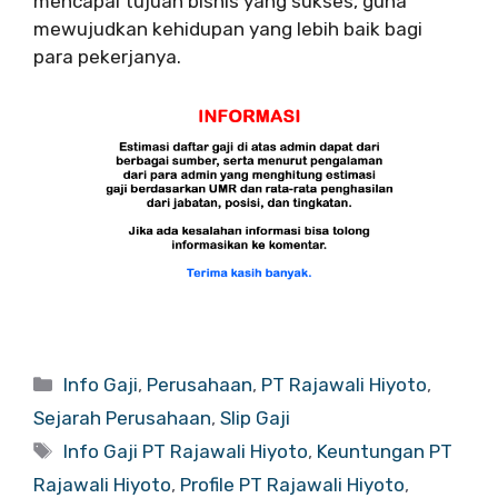
mencapai tujuan bisnis yang sukses, guna
mewujudkan kehidupan yang lebih baik bagi
para pekerjanya.
Categories
Info Gaji
,
Perusahaan
,
PT Rajawali Hiyoto
,
Sejarah Perusahaan
,
Slip Gaji
Tags
Info Gaji PT Rajawali Hiyoto
,
Keuntungan PT
Rajawali Hiyoto
,
Profile PT Rajawali Hiyoto
,