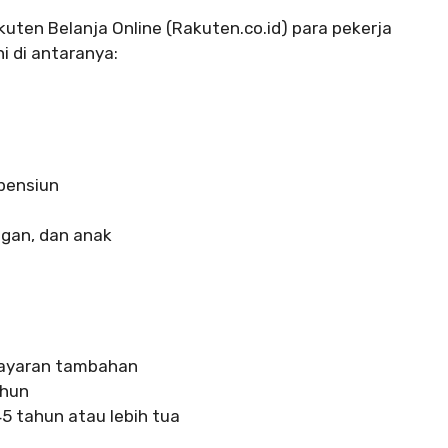
akuten Belanja Online (Rakuten.co.id) para pekerja
i di antaranya:
 pensiun
ngan, dan anak
bayaran tambahan
ahun
45 tahun atau lebih tua