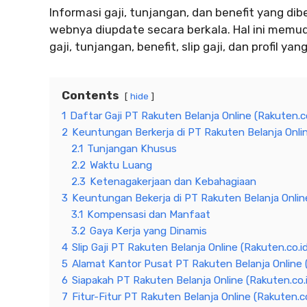
Informasi gaji, tunjangan, dan benefit yang dib
webnya diupdate secara berkala. Hal ini memu
gaji, tunjangan, benefit, slip gaji, dan profil y
Contents
hide
1
Daftar Gaji PT Rakuten Belanja Online (Rakuten.
2
Keuntungan Berkerja di PT Rakuten Belanja Onlin
2.1
Tunjangan Khusus
2.2
Waktu Luang
2.3
Ketenagakerjaan dan Kebahagiaan
3
Keuntungan Bekerja di PT Rakuten Belanja Online
3.1
Kompensasi dan Manfaat
3.2
Gaya Kerja yang Dinamis
4
Slip Gaji PT Rakuten Belanja Online (Rakuten.co.i
5
Alamat Kantor Pusat PT Rakuten Belanja Online (
6
Siapakah PT Rakuten Belanja Online (Rakuten.co.
7
Fitur-Fitur PT Rakuten Belanja Online (Rakuten.co