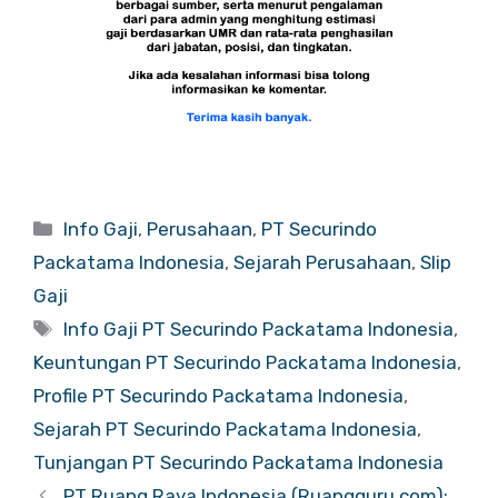
Categories
Info Gaji
,
Perusahaan
,
PT Securindo
Packatama Indonesia
,
Sejarah Perusahaan
,
Slip
Gaji
Tags
Info Gaji PT Securindo Packatama Indonesia
,
Keuntungan PT Securindo Packatama Indonesia
,
Profile PT Securindo Packatama Indonesia
,
Sejarah PT Securindo Packatama Indonesia
,
Tunjangan PT Securindo Packatama Indonesia
PT Ruang Raya Indonesia (Ruangguru.com):