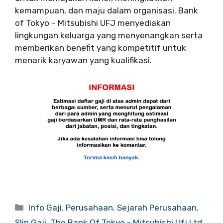
kemampuan, dan maju dalam organisasi. Bank
of Tokyo – Mitsubishi UFJ menyediakan
lingkungan keluarga yang menyenangkan serta
memberikan benefit yang kompetitif untuk
menarik karyawan yang kualifikasi.
Categories
Info Gaji
,
Perusahaan
,
Sejarah Perusahaan
,
Slip Gaji
,
The Bank Of Tokyo - Mitsubishi Ufj Ltd.