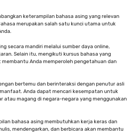
gembangkan keterampilan bahasa asing yang relevan
 Bahasa merupakan salah satu kunci utama untuk
Anda.
g secara mandiri melalui sumber daya online,
jaran. Selain itu, mengikuti kursus bahasa yang
apat membantu Anda memperoleh pengetahuan dan
engan bertemu dan berinteraksi dengan penutur asli
ermanfaat. Anda dapat mencari kesempatan untuk
ajar atau magang di negara-negara yang menggunakan
ilan bahasa asing membutuhkan kerja keras dan
enulis, mendengarkan, dan berbicara akan membantu