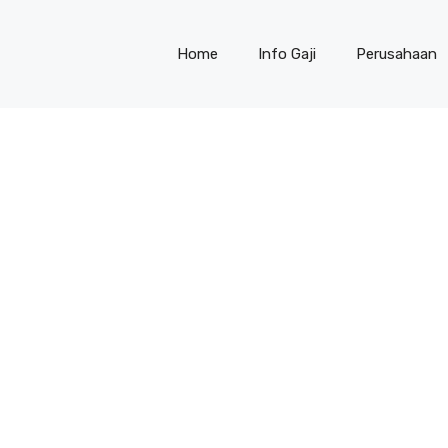
Home
Info Gaji
Perusahaan