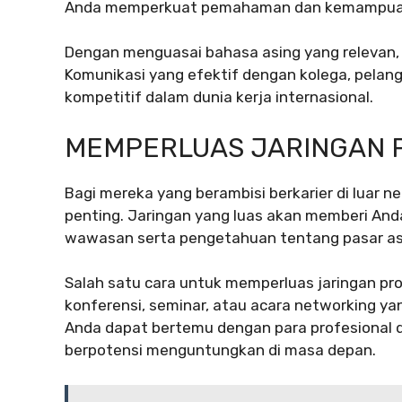
Anda memperkuat pemahaman dan kemampuan
Dengan menguasai bahasa asing yang relevan, p
Komunikasi yang efektif dengan kolega, pelan
kompetitif dalam dunia kerja internasional.
MEMPERLUAS JARINGAN P
Bagi mereka yang berambisi berkarier di luar n
penting. Jaringan yang luas akan memberi An
wawasan serta pengetahuan tentang pasar as
Salah satu cara untuk memperluas jaringan pro
konferensi, seminar, atau acara networking yang
Anda dapat bertemu dengan para profesional
berpotensi menguntungkan di masa depan.