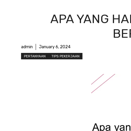
APA YANG HA
BE
admin
January 6, 2024
PERTANYAAN
TIPS PEKERJAAN