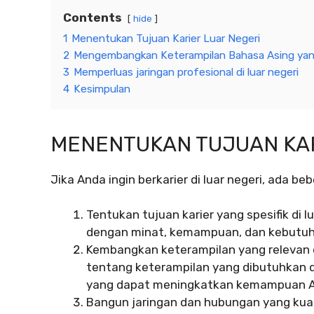
Contents
hide
1
Menentukan Tujuan Karier Luar Negeri
2
Mengembangkan Keterampilan Bahasa Asing yan
3
Memperluas jaringan profesional di luar negeri
4
Kesimpulan
MENENTUKAN TUJUAN KAR
Jika Anda ingin berkarier di luar negeri, ada b
Tentukan tujuan karier yang spesifik di l
dengan minat, kemampuan, dan kebutuha
Kembangkan keterampilan yang relevan d
tentang keterampilan yang dibutuhkan di
yang dapat meningkatkan kemampuan A
Bangun jaringan dan hubungan yang kuat