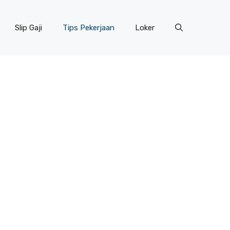
Slip Gaji
Tips Pekerjaan
Loker