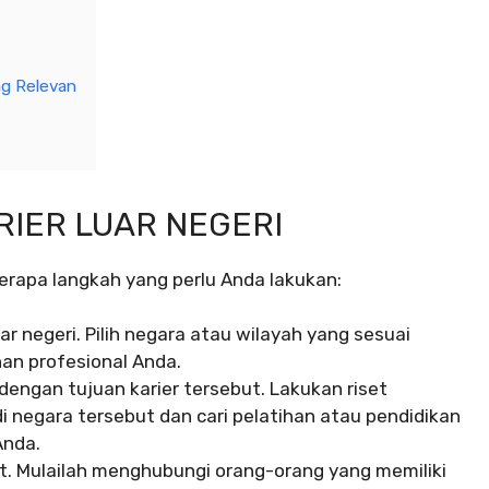
g Relevan
IER LUAR NEGERI
eberapa langkah yang perlu Anda lakukan:
uar negeri. Pilih negara atau wilayah yang sesuai
n profesional Anda.
engan tujuan karier tersebut. Lakukan riset
 negara tersebut dan cari pelatihan atau pendidikan
nda.
. Mulailah menghubungi orang-orang yang memiliki