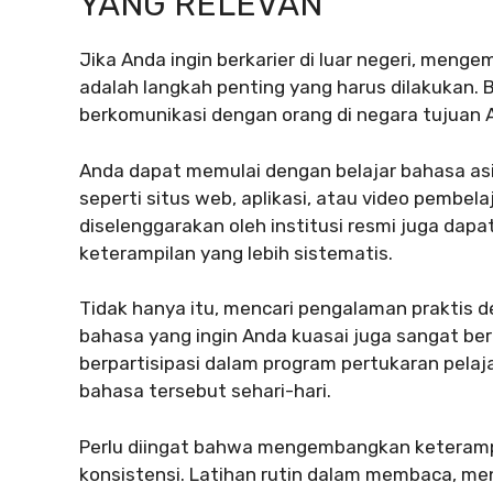
YANG RELEVAN
Jika Anda ingin berkarier di luar negeri, men
adalah langkah penting yang harus dilakukan.
berkomunikasi dengan orang di negara tujuan 
Anda dapat memulai dengan belajar bahasa asin
seperti situs web, aplikasi, atau video pembela
diselenggarakan oleh institusi resmi juga d
keterampilan yang lebih sistematis.
Tidak hanya itu, mencari pengalaman praktis d
bahasa yang ingin Anda kuasai juga sangat b
berpartisipasi dalam program pertukaran pel
bahasa tersebut sehari-hari.
Perlu diingat bahwa mengembangkan keteramp
konsistensi. Latihan rutin dalam membaca, m