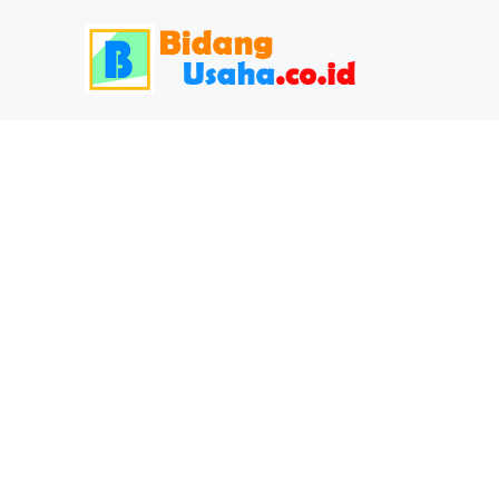
Skip
to
content