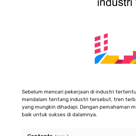
Sebelum mencari pekerjaan di industri tertentu
mendalam tentang industri tersebut, tren ter
yang mungkin dihadapi. Dengan pemahaman me
baik untuk sukses di dalamnya.
Contents