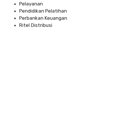
Pelayanan
Pendidikan Pelatihan
Perbankan Keuangan
Ritel Distribusi