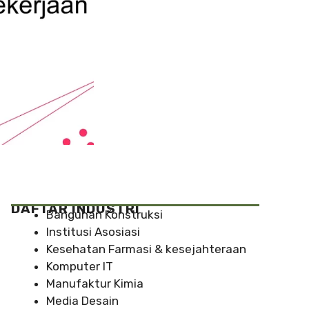
DAFTAR INDUSTRI
Bangunan Konstruksi
Institusi Asosiasi
Kesehatan Farmasi & kesejahteraan
Komputer IT
Manufaktur Kimia
Media Desain