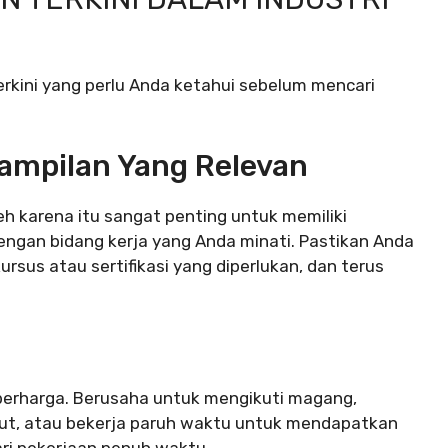
rkini yang perlu Anda ketahui sebelum mencari
ampilan Yang Relevan
eh karena itu sangat penting untuk memiliki
ngan bidang kerja yang Anda minati. Pastikan Anda
sus atau sertifikasi yang diperlukan, dan terus
 berharga. Berusaha untuk mengikuti magang,
ut, atau bekerja paruh waktu untuk mendapatkan
ri pekerjaan penuh waktu.