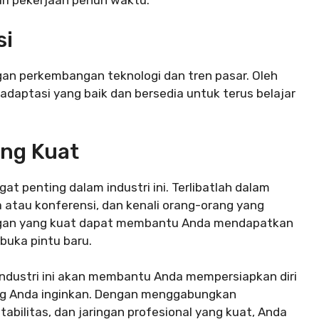
si
ngan perkembangan teknologi dan tren pasar. Oleh
adaptasi yang baik dan bersedia untuk terus belajar
ang Kuat
t penting dalam industri ini. Terlibatlah dalam
ra atau konferensi, dan kenali orang-orang yang
ringan yang kuat dapat membantu Anda mendapatkan
buka pintu baru.
industri ini akan membantu Anda mempersiapkan diri
ang Anda inginkan. Dengan menggabungkan
bilitas, dan jaringan profesional yang kuat, Anda