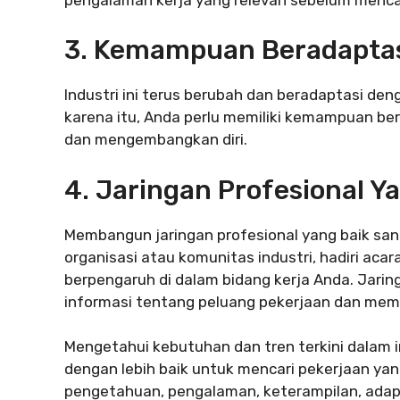
3. Kemampuan Beradapta
Industri ini terus berubah dan beradaptasi de
karena itu, Anda perlu memiliki kemampuan ber
dan mengembangkan diri.
4. Jaringan Profesional Y
Membangun jaringan profesional yang baik sanga
organisasi atau komunitas industri, hadiri aca
berpengaruh di dalam bidang kerja Anda. Ja
informasi tentang peluang pekerjaan dan mem
Mengetahui kebutuhan dan tren terkini dalam 
dengan lebih baik untuk mencari pekerjaan y
pengetahuan, pengalaman, keterampilan, adapta