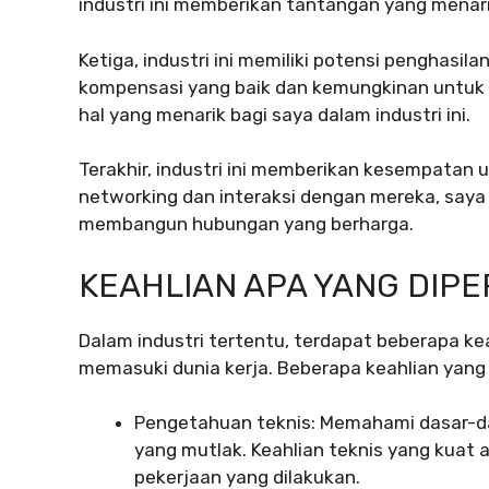
industri ini memberikan tantangan yang menar
Ketiga, industri ini memiliki potensi pengha
kompensasi yang baik dan kemungkinan untuk 
hal yang menarik bagi saya dalam industri ini.
Terakhir, industri ini memberikan kesempatan u
networking dan interaksi dengan mereka, saya 
membangun hubungan yang berharga.
KEAHLIAN APA YANG DIPE
Dalam industri tertentu, terdapat beberapa ke
memasuki dunia kerja. Beberapa keahlian yang p
Pengetahuan teknis: Memahami dasar-dasa
yang mutlak. Keahlian teknis yang kua
pekerjaan yang dilakukan.