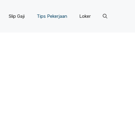
Slip Gaji
Tips Pekerjaan
Loker