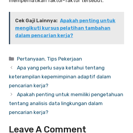
memperhatikan faktor-faktor tersebut.
Cek Gaji Lainnya:
Apakah penting untuk
mengikuti kursus pelatihan tambahan
dalam pencarian kerja?
Categories
Pertanyaan
,
Tips Pekerjaan
Apa yang perlu saya ketahui tentang
keterampilan kepemimpinan adaptif dalam
pencarian kerja?
Apakah penting untuk memiliki pengetahuan
tentang analisis data lingkungan dalam
pencarian kerja?
Leave A Comment