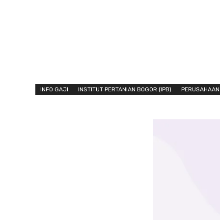
INFO GAJI
INSTITUT PERTANIAN BOGOR (IPB)
PERUSAHAAN