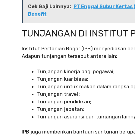
Cek Gaji Lainnya:
PT Enggal Subur Kertas (
Benefit
TUNJANGAN DI INSTITUT 
Institut Pertanian Bogor (IPB) menyediakan 
Adapun tunjangan tersebut antara lain:
Tunjangan kinerja bagi pegawai;
Tunjangan luar biasa;
Tunjangan untuk makan dalam rangka ope
Tunjangan travel ;
Tunjangan pendidikan;
Tunjangan jabatan;
Tunjangan asuransi dan tunjangan lainn
IPB juga memberikan bantuan santunan berupa