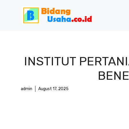
Skip
to
content
INSTITUT PERTANI
BENEF
admin
August 17, 2025