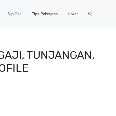
Slip Gaji
Tips Pekerjaan
Loker
 GAJI, TUNJANGAN,
ROFILE