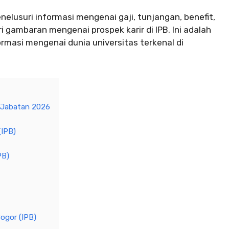
nelusuri informasi mengenai gaji, tunjangan, benefit,
ri gambaran mengenai prospek karir di IPB. Ini adalah
masi mengenai dunia universitas terkenal di
a Jabatan 2026
(IPB)
PB)
Bogor (IPB)