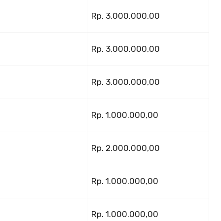
Rp. 3.000.000,00
Rp. 3.000.000,00
Rp. 3.000.000,00
Rp. 1.000.000,00
Rp. 2.000.000,00
Rp. 1.000.000,00
Rp. 1.000.000,00