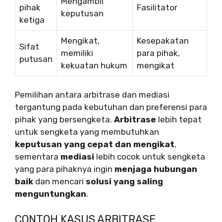
Mengambil
pihak
Fasilitator
keputusan
ketiga
Mengikat,
Kesepakatan
Sifat
memiliki
para pihak,
putusan
kekuatan hukum
mengikat
Pemilihan antara arbitrase dan mediasi
tergantung pada kebutuhan dan preferensi para
pihak yang bersengketa.
Arbitrase
lebih tepat
untuk sengketa yang membutuhkan
keputusan yang cepat dan mengikat
,
sementara
mediasi
lebih cocok untuk sengketa
yang para pihaknya ingin
menjaga hubungan
baik
dan mencari
solusi yang saling
menguntungkan
.
CONTOH KASUS ARBITRASE