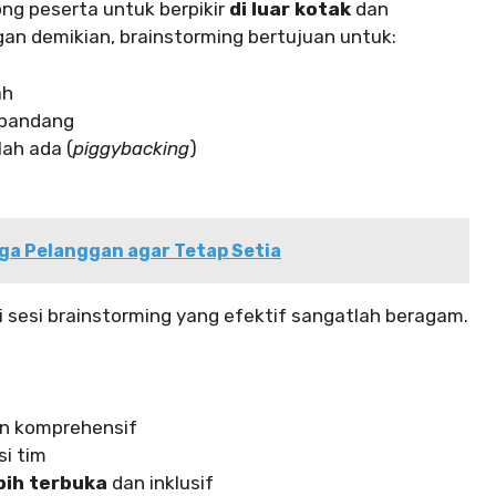
ong peserta untuk berpikir
di luar kotak
dan
an demikian, brainstorming bertujuan untuk:
ah
 pandang
ah ada (
piggybacking
)
ga Pelanggan agar Tetap Setia
i sesi brainstorming yang efektif sangatlah beragam.
n komprehensif
si tim
bih terbuka
dan inklusif