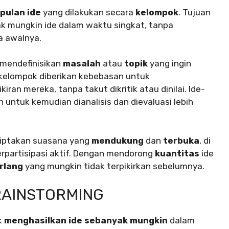
ulan ide
yang dilakukan secara
kelompok
. Tujuan
 mungkin ide dalam waktu singkat, tanpa
a awalnya.
 mendefinisikan
masalah
atau
topik
yang ingin
a kelompok diberikan kebebasan untuk
kiran mereka, tanpa takut dikritik atau dinilai. Ide-
 untuk kemudian dianalisis dan dievaluasi lebih
ciptakan suasana yang
mendukung
dan
terbuka
, di
partisipasi aktif. Dengan mendorong
kuantitas
ide
rlang
yang mungkin tidak terpikirkan sebelumnya.
RAINSTORMING
k
menghasilkan ide sebanyak mungkin
dalam