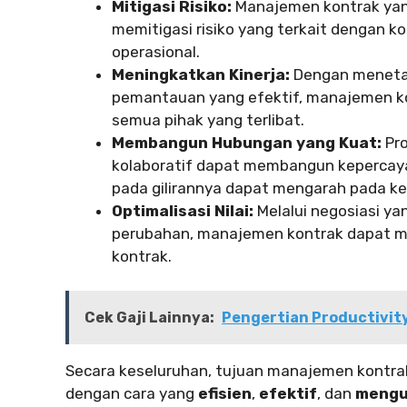
Mitigasi Risiko:
Manajemen kontrak yan
memitigasi risiko yang terkait dengan kon
operasional.
Meningkatkan Kinerja:
Dengan meneta
pemantauan yang efektif, manajemen ko
semua pihak yang terlibat.
Membangun Hubungan yang Kuat:
Pro
kolaboratif dapat membangun kepercaya
pada gilirannya dapat mengarah pada ke
Optimalisasi Nilai:
Melalui negosiasi ya
perubahan, manajemen kontrak dapat me
kontrak.
Cek Gaji Lainnya:
Pengertian Productivity
Secara keseluruhan, tujuan manajemen kontra
dengan cara yang
efisien
,
efektif
, dan
mengu