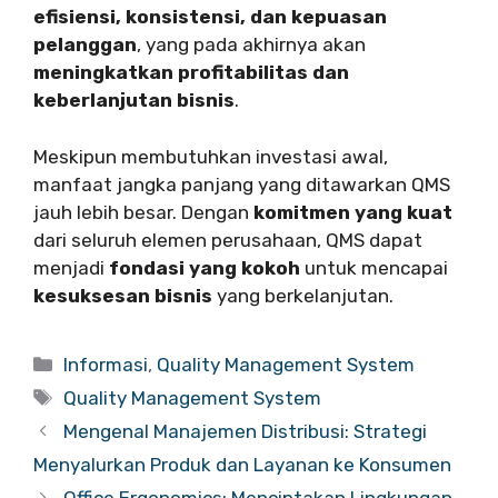
efisiensi, konsistensi, dan kepuasan
pelanggan
, yang pada akhirnya akan
meningkatkan profitabilitas dan
keberlanjutan bisnis
.
Meskipun membutuhkan investasi awal,
manfaat jangka panjang yang ditawarkan QMS
jauh lebih besar. Dengan
komitmen yang kuat
dari seluruh elemen perusahaan, QMS dapat
menjadi
fondasi yang kokoh
untuk mencapai
kesuksesan bisnis
yang berkelanjutan.
Categories
Informasi
,
Quality Management System
Tags
Quality Management System
Mengenal Manajemen Distribusi: Strategi
Menyalurkan Produk dan Layanan ke Konsumen
Office Ergonomics: Menciptakan Lingkungan