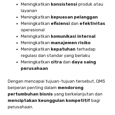
Meningkatkan
konsistensi
produk atau
layanan
Meningkatkan
kepuasan pelanggan
Meningkatkan
efisiensi
dan
efektivitas
operasional
Meningkatkan
komunikasi internal
Meningkatkan
manajemen risiko
Meningkatkan
kepatuhan
terhadap
regulasi dan standar yang berlaku
Meningkatkan
citra
dan
daya saing
perusahaan
Dengan mencapai tujuan-tujuan tersebut, QMS
berperan penting dalam
mendorong
pertumbuhan bisnis
yang berkelanjutan dan
menciptakan keunggulan kompetitif
bagi
perusahaan.