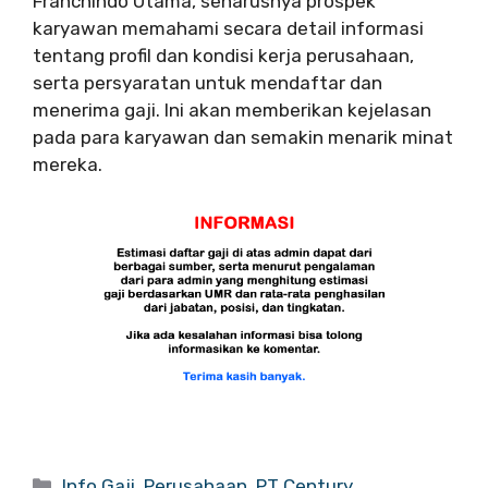
Franchindo Utama, seharusnya prospek
karyawan memahami secara detail informasi
tentang profil dan kondisi kerja perusahaan,
serta persyaratan untuk mendaftar dan
menerima gaji. Ini akan memberikan kejelasan
pada para karyawan dan semakin menarik minat
mereka.
Categories
Info Gaji
,
Perusahaan
,
PT Century