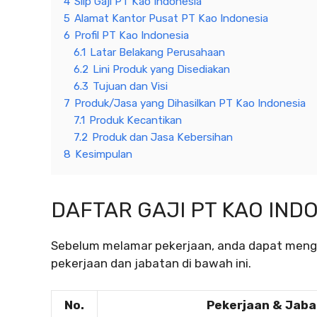
4
Slip Gaji PT Kao Indonesia
5
Alamat Kantor Pusat PT Kao Indonesia
6
Profil PT Kao Indonesia
6.1
Latar Belakang Perusahaan
6.2
Lini Produk yang Disediakan
6.3
Tujuan dan Visi
7
Produk/Jasa yang Dihasilkan PT Kao Indonesia
7.1
Produk Kecantikan
7.2
Produk dan Jasa Kebersihan
8
Kesimpulan
DAFTAR GAJI PT KAO IND
Sebelum melamar pekerjaan, anda dapat mengec
pekerjaan dan jabatan di bawah ini.
No.
Pekerjaan & Jab