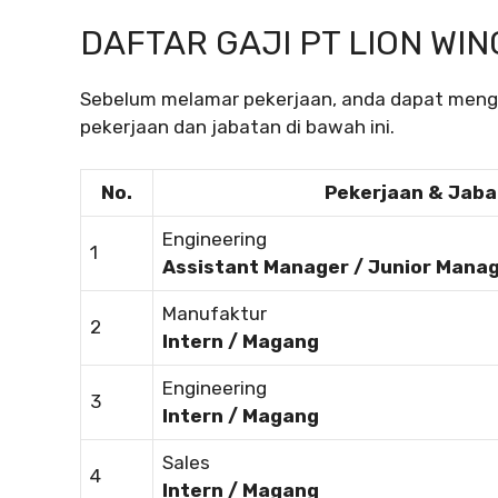
DAFTAR GAJI PT LION WI
Sebelum melamar pekerjaan, anda dapat mengec
pekerjaan dan jabatan di bawah ini.
No.
Pekerjaan & Jab
Engineering
1
Assistant Manager / Junior Mana
Manufaktur
2
Intern / Magang
Engineering
3
Intern / Magang
Sales
4
Intern / Magang