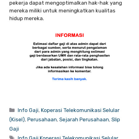
pekerja dapat mengoptimalkan hak-hak yang
mereka miliki untuk meningkatkan kualitas
hidup mereka.
Categories
Info Gaji
,
Koperasi Telekomunikasi Selular
(Kisel)
,
Perusahaan
,
Sejarah Perusahaan
,
Slip
Gaji
Tags
Info Gaji Koperasi Telekomunikasi Selular