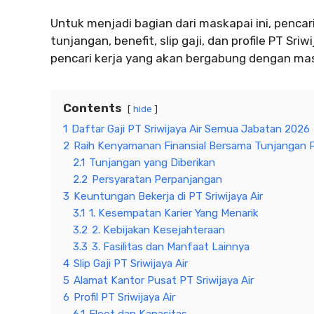
Untuk menjadi bagian dari maskapai ini, pencar
tunjangan, benefit, slip gaji, dan profile PT Sriw
pencari kerja yang akan bergabung dengan mask
Contents
hide
1
Daftar Gaji PT Sriwijaya Air Semua Jabatan 2026
2
Raih Kenyamanan Finansial Bersama Tunjangan PT
2.1
Tunjangan yang Diberikan
2.2
Persyaratan Perpanjangan
3
Keuntungan Bekerja di PT Sriwijaya Air
3.1
1. Kesempatan Karier Yang Menarik
3.2
2. Kebijakan Kesejahteraan
3.3
3. Fasilitas dan Manfaat Lainnya
4
Slip Gaji PT Sriwijaya Air
5
Alamat Kantor Pusat PT Sriwijaya Air
6
Profil PT Sriwijaya Air
6.1
Fleet dan Kapasitas