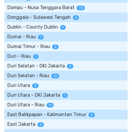
Dompu - Nusa Tenggara Barat
73
Donggala - Sulawesi Tengah
2
Dublin - County Dublin
1
Dumai - Riau
1
Dumai Timur - Riau
3
Duri - Riau
1
Duri Selatan - DKI Jakarta
3
Duri Selatan - Riau
10
Duri Utara
3
Duri Utara - DKI Jakarta
1
Duri Utara - Riau
11
East Balikpapan - Kalimantan Timur
3
East Jakarta
5