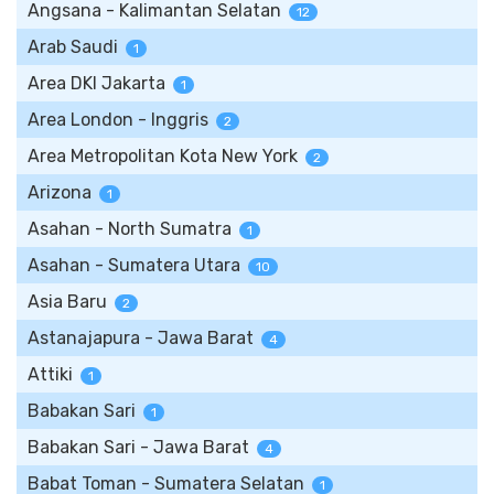
Angsana - Kalimantan Selatan
12
Arab Saudi
1
Area DKI Jakarta
1
Area London - Inggris
2
Area Metropolitan Kota New York
2
Arizona
1
Asahan - North Sumatra
1
Asahan - Sumatera Utara
10
Asia Baru
2
Astanajapura - Jawa Barat
4
Attiki
1
Babakan Sari
1
Babakan Sari - Jawa Barat
4
Babat Toman - Sumatera Selatan
1