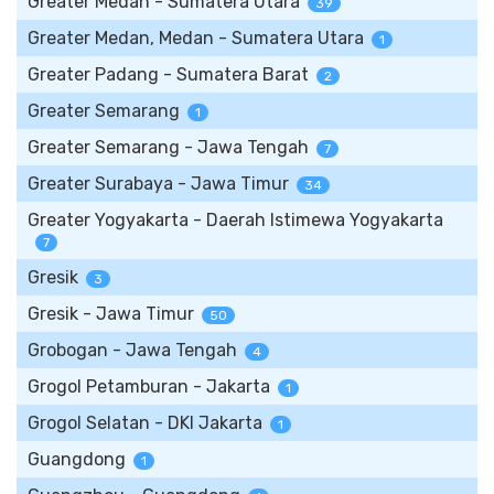
Greater Medan - Sumatera Utara
39
Greater Medan, Medan - Sumatera Utara
1
Greater Padang - Sumatera Barat
2
Greater Semarang
1
Greater Semarang - Jawa Tengah
7
Greater Surabaya - Jawa Timur
34
Greater Yogyakarta - Daerah Istimewa Yogyakarta
7
Gresik
3
Gresik - Jawa Timur
50
Grobogan - Jawa Tengah
4
Grogol Petamburan - Jakarta
1
Grogol Selatan - DKI Jakarta
1
Guangdong
1