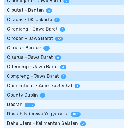
Cipunagara - Jawa Barat
2
Ciputat - Banten
6
Ciracas - DKI Jakarta
1
Ciranjang - Jawa Barat
1
Cirebon - Jawa Barat
72
Ciruas - Banten
5
Cisarua - Jawa Barat
8
Citeureup - Jawa Barat
4
Compreng - Jawa Barat
1
Connecticut - Amerika Serikat
1
County Dublin
1
Daerah
225
Daerah Istimewa Yogyakarta
183
Daha Utara - Kalimantan Selatan
2