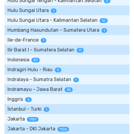
Hulu Sungai Tengah - Kalimantan Selatan
5
Hulu Sungai Utara
1
Hulu Sungai Utara - Kalimantan Selatan
10
Humbang Hasundutan - Sumatera Utara
1
Ile-de-France
1
Ilir Barat I - Sumatera Selatan
11
Indonesia
87
Indragiri Hulu - Riau
5
Indralaya - Sumatra Selatan
1
Indramayu - Jawa Barat
18
Inggris
3
İstanbul - Turki
1
Jakarta
7187
Jakarta - DKI Jakarta
1106