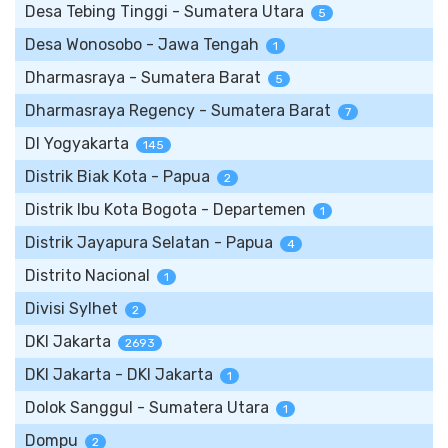
Desa Tebing Tinggi - Sumatera Utara
5
Desa Wonosobo - Jawa Tengah
1
Dharmasraya - Sumatera Barat
5
Dharmasraya Regency - Sumatera Barat
7
DI Yogyakarta
145
Distrik Biak Kota - Papua
2
Distrik Ibu Kota Bogota - Departemen
1
Distrik Jayapura Selatan - Papua
4
Distrito Nacional
1
Divisi Sylhet
2
DKI Jakarta
2693
DKI Jakarta - DKI Jakarta
1
Dolok Sanggul - Sumatera Utara
1
Dompu
2