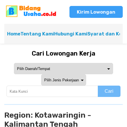
Kirim Lowongan
Home
Tentang Kami
Hubungi Kami
Syarat dan Ket
Cari Lowongan Kerja
Cari
Region:
Kotawaringin -
Kalimantan Tengah