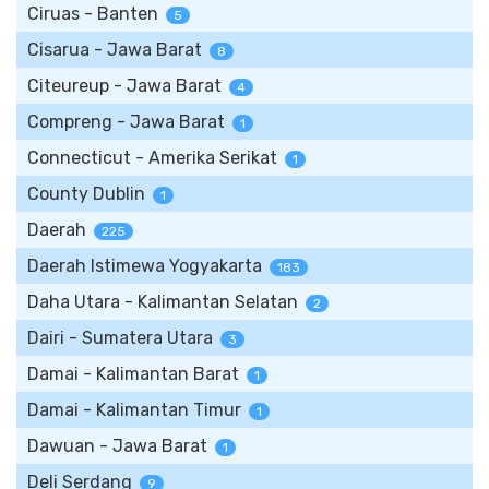
Ciruas - Banten
5
Cisarua - Jawa Barat
8
Citeureup - Jawa Barat
4
Compreng - Jawa Barat
1
Connecticut - Amerika Serikat
1
County Dublin
1
Daerah
225
Daerah Istimewa Yogyakarta
183
Daha Utara - Kalimantan Selatan
2
Dairi - Sumatera Utara
3
Damai - Kalimantan Barat
1
Damai - Kalimantan Timur
1
Dawuan - Jawa Barat
1
Deli Serdang
9