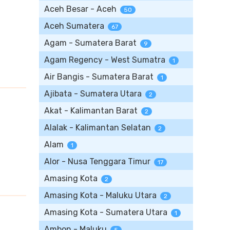
Aceh Besar - Aceh
50
Aceh Sumatera
67
Agam - Sumatera Barat
9
Agam Regency - West Sumatra
1
Air Bangis - Sumatera Barat
1
Ajibata - Sumatera Utara
2
Akat - Kalimantan Barat
2
Alalak - Kalimantan Selatan
2
Alam
1
Alor - Nusa Tenggara Timur
17
Amasing Kota
2
Amasing Kota - Maluku Utara
2
Amasing Kota - Sumatera Utara
1
Ambon - Maluku