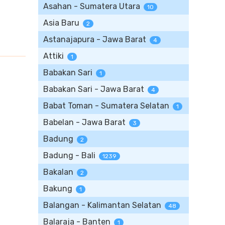
Asahan - Sumatera Utara
10
Asia Baru
2
Astanajapura - Jawa Barat
4
Attiki
1
Babakan Sari
1
Babakan Sari - Jawa Barat
4
Babat Toman - Sumatera Selatan
1
Babelan - Jawa Barat
3
Badung
2
Badung - Bali
1239
Bakalan
2
Bakung
1
Balangan - Kalimantan Selatan
48
Balaraja - Banten
1