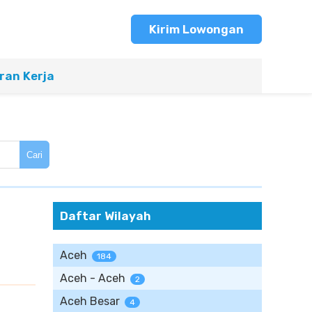
Kirim Lowongan
an Kerja
Cari
Daftar Wilayah
Aceh
184
Aceh - Aceh
2
Aceh Besar
4