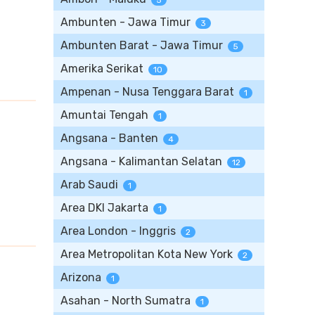
5
Ambunten - Jawa Timur
3
Ambunten Barat - Jawa Timur
5
Amerika Serikat
10
Ampenan - Nusa Tenggara Barat
1
Amuntai Tengah
1
Angsana - Banten
4
Angsana - Kalimantan Selatan
12
Arab Saudi
1
Area DKI Jakarta
1
Area London - Inggris
2
Area Metropolitan Kota New York
2
Arizona
1
Asahan - North Sumatra
1